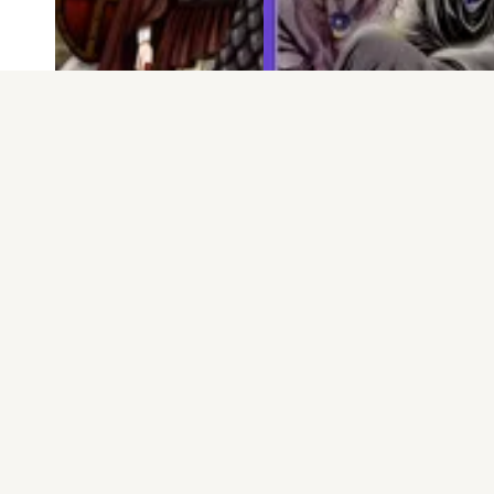
電子版
試し読み
電子版
試し読み
テラ・インコグニ…
呪われた男
紫堂恭子
紫堂恭子
発売日：2016.08.16
発売日：2015.05.15
もっと見る