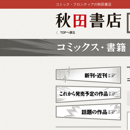
コミック・フロンティアの秋田書店
秋田書店
TOPへ戻る
コミックス
新刊・近刊
これから発売予定
話題の作品