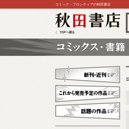
コミック・フロンティアの秋田書店
秋田書店
TOPへ戻る
コミックス
新刊・近刊
これから発売予定
話題の作品