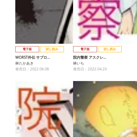
電子版
試し読み
電子版
試し読み
WORST外伝 サブロ…
院内警察 アスクレ…
林たかあき
林いち
発売日：2022.06.08
発売日：2022.04.20