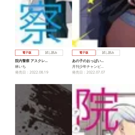
電子版
試し読み
電子版
試し読み
院内警察 アスクレ…
あの子のおっぱい…
林いち
月刊少年チャンピ…
発売日：2022.08.19
発売日：2022.07.07