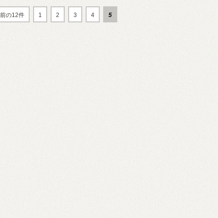
前の12件
1
2
3
4
5