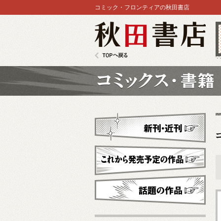
コミック・フロンティアの秋田書店
秋田書店
TOPへ戻る
コミックス
新刊・近刊
これから発売予定
話題の作品