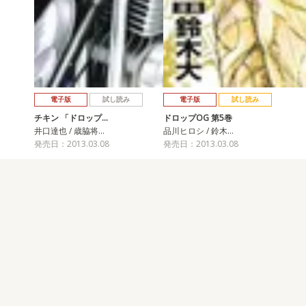
電子版
試し読み
電子版
試し読み
チキン 「ドロップ…
ドロップOG 第5巻
井口達也 / 歳脇将…
品川ヒロシ / 鈴木…
発売日：2013.03.08
発売日：2013.03.08