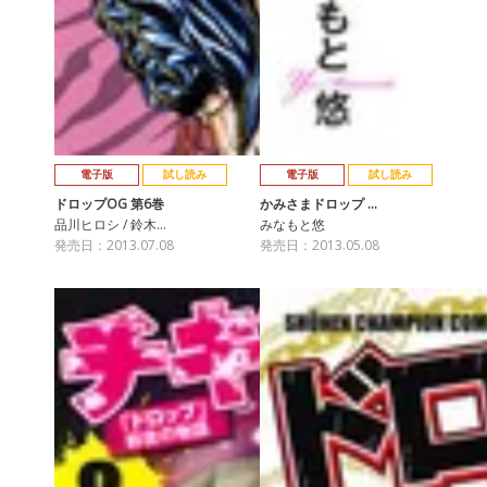
電子版
試し読み
電子版
試し読み
ドロップOG 第6巻
かみさまドロップ …
品川ヒロシ / 鈴木…
みなもと悠
発売日：2013.07.08
発売日：2013.05.08