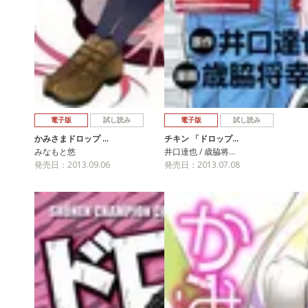
電子版
試し読み
電子版
試し読み
かみさまドロップ …
チキン 「ドロップ…
みなもと悠
井口達也 / 歳脇将…
発売日：2013.09.06
発売日：2013.07.08