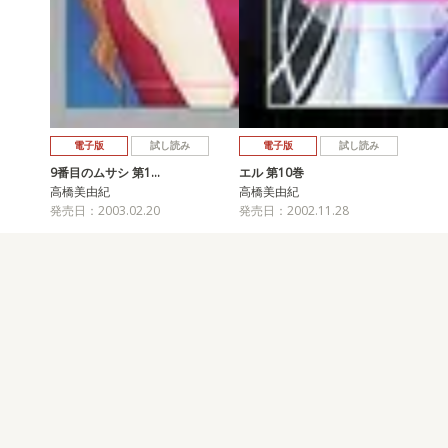
電子版
試し読み
電子版
試し読み
9番目のムサシ 第1…
エル 第10巻
高橋美由紀
高橋美由紀
発売日：2003.02.20
発売日：2002.11.28