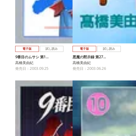
電子版
試し読み
電子版
試し読み
9番目のムサシ 第1…
悪魔の黙示録 第27…
高橋美由紀
高橋美由紀
発売日：2003.09.25
発売日：2003.06.26