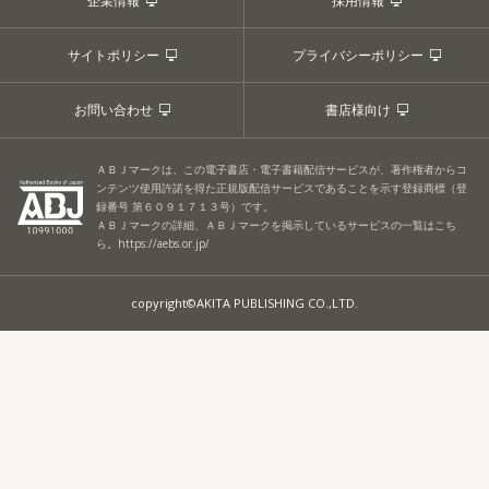
企業情報
採用情報
サイトポリシー
プライバシーポリシー
お問い合わせ
書店様向け
ＡＢＪマークは、この電子書店・電子書籍配信サービスが、著作権者からコ
ンテンツ使用許諾を得た正規版配信サービスであることを示す登録商標（登
録番号 第６０９１７１３号）です。
ＡＢＪマークの詳細、ＡＢＪマークを掲示しているサービスの一覧はこち
ら。
https://aebs.or.jp/
copyright©AKITA PUBLISHING CO.,LTD.