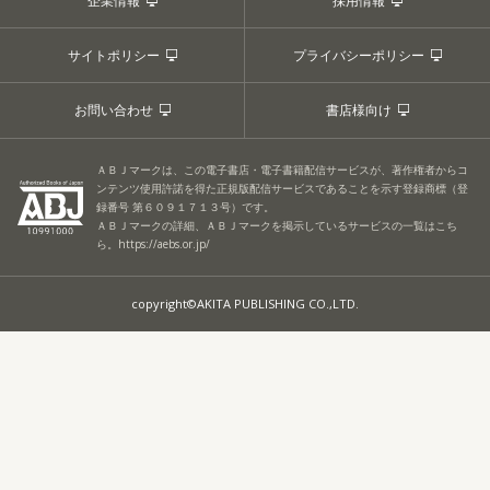
企業情報
採用情報
サイトポリシー
プライバシーポリシー
お問い合わせ
書店様向け
ＡＢＪマークは、この電子書店・電子書籍配信サービスが、著作権者からコ
ンテンツ使用許諾を得た正規版配信サービスであることを示す登録商標（登
録番号 第６０９１７１３号）です。
ＡＢＪマークの詳細、ＡＢＪマークを掲示しているサービスの一覧はこち
ら。
https://aebs.or.jp/
copyright©AKITA PUBLISHING CO.,LTD.