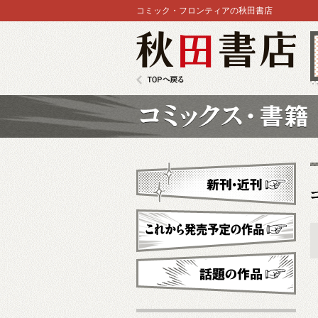
コミック・フロンティアの秋田書店
秋田書店
TOPへ戻る
コミックス
新刊・近刊
これから発売予定
話題の作品