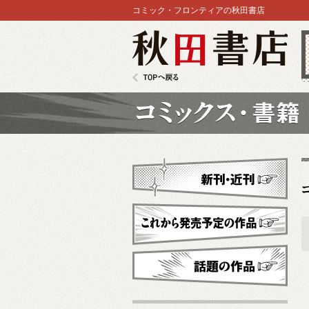
コミック・フロンティアの秋田書店
秋田書店
TOPへ戻る
コミックス
新刊・近刊
これから発売予定
話題の作品