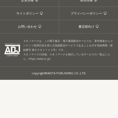
企業情報
採用情報
サイトポリシー
プライバシーポリシー
お問い合わせ
書店様向け
ＡＢＪマークは、この電子書店・電子書籍配信サービスが、著作権者からコ
ンテンツ使用許諾を得た正規版配信サービスであることを示す登録商標（登
録番号 第６０９１７１３号）です。
ＡＢＪマークの詳細、ＡＢＪマークを掲示しているサービスの一覧はこち
ら。
https://aebs.or.jp/
copyright©AKITA PUBLISHING CO.,LTD.