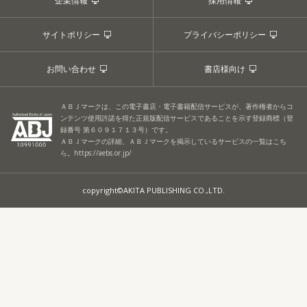
企業情報
採用情報
サイトポリシー
プライバシーポリシー
お問い合わせ
書店様向け
ＡＢＪマークは、この電子書店・電子書籍配信サービスが、著作権者からコ
ンテンツ使用許諾を得た正規版配信サービスであることを示す登録商標（登
録番号 第６０９１７１３号）です。
ＡＢＪマークの詳細、ＡＢＪマークを掲示しているサービスの一覧はこち
ら。
https://aebs.or.jp/
copyright©AKITA PUBLISHING CO.,LTD.