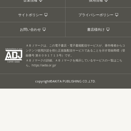
企業情報
採用情報
サイトポリシー
プライバシーポリシー
お問い合わせ
書店様向け
ＡＢＪマークは、この電子書店・電子書籍配信サービスが、著作権者からコ
ンテンツ使用許諾を得た正規版配信サービスであることを示す登録商標（登
録番号 第６０９１７１３号）です。
ＡＢＪマークの詳細、ＡＢＪマークを掲示しているサービスの一覧はこち
ら。
https://aebs.or.jp/
copyright©AKITA PUBLISHING CO.,LTD.