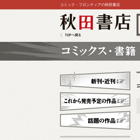
コミック・フロンティアの秋田書店
秋田書店
TOPへ戻る
コミックス
新刊・近刊
これから発売予定
話題の作品