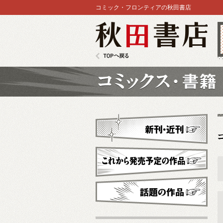
コミック・フロンティアの秋田書店
秋田書店
TOPへ戻る
コミックス
新刊・近刊
これから発売予定
話題の作品