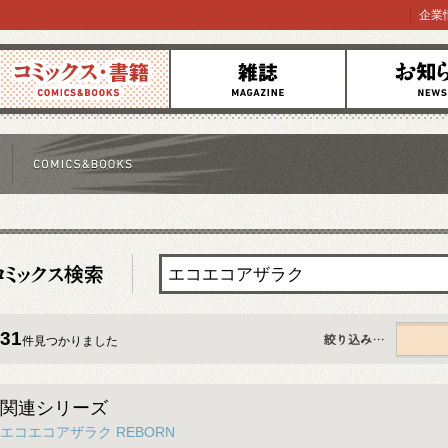
企業
コミックス
雑誌
お知らせ
31
件見つかりました
すべて
関連シリーズ
エコエコアザラク REBORN