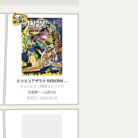
エコエコアザラク REBORN …
チャンピオンREDコミックス
古賀新一 / 山田J太
発売日：2022.02.18