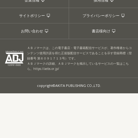
企業情報
採用情報
サイトポリシー
プライバシーポリシー
お問い合わせ
書店様向け
ＡＢＪマークは、この電子書店・電子書籍配信サービスが、著作権者からコ
ンテンツ使用許諾を得た正規版配信サービスであることを示す登録商標（登
録番号 第６０９１７１３号）です。
ＡＢＪマークの詳細、ＡＢＪマークを掲示しているサービスの一覧はこち
ら。
https://aebs.or.jp/
copyright©AKITA PUBLISHING CO.,LTD.