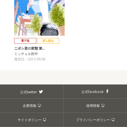
電子版
試し読み
ニボシ君の変態 第…
ミッチェル田中
発売日：2013.09.06
公式facebook
公式twitter
企業情報
採用情報
サイトポリシー
プライバシーポリシー