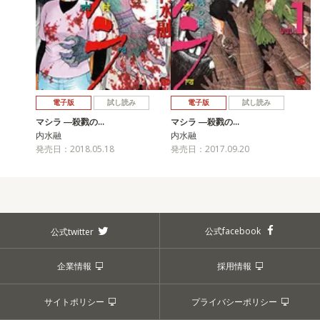
電子版
試し読み
電子版
試し読み
マシラ ―殺戮の…
マシラ ―殺戮の…
内水融
内水融
発売日：2018.05.18
発売日：2017.09.20
公式facebook
公式twitter
企業情報
採用情報
サイトポリシー
プライバシーポリシー