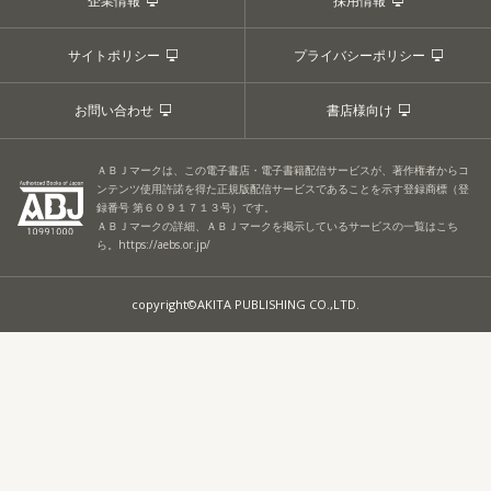
企業情報
採用情報
サイトポリシー
プライバシーポリシー
お問い合わせ
書店様向け
ＡＢＪマークは、この電子書店・電子書籍配信サービスが、著作権者からコ
ンテンツ使用許諾を得た正規版配信サービスであることを示す登録商標（登
録番号 第６０９１７１３号）です。
ＡＢＪマークの詳細、ＡＢＪマークを掲示しているサービスの一覧はこち
ら。
https://aebs.or.jp/
copyright©AKITA PUBLISHING CO.,LTD.