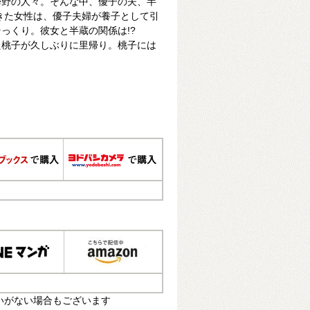
曇野の人々。そんな中、優子の夫、半
きた女性は、優子夫婦が養子として引
っくり。彼女と半蔵の関係は!?
た桃子が久しぶりに里帰り。桃子には
いがない場合もございます