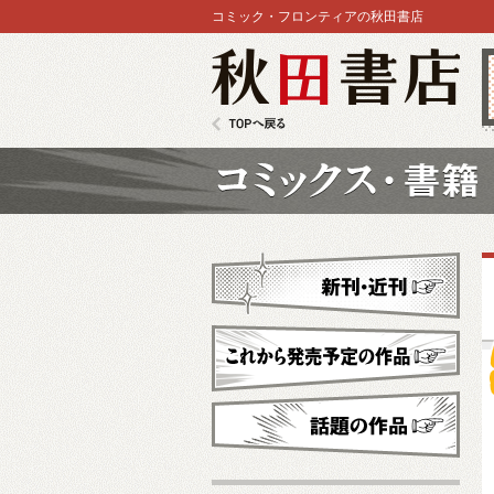
コミック・フロンティアの秋田書店
秋田書店
TOPへ戻る
コミックス
新刊・近刊
これから発売予定
話題の作品