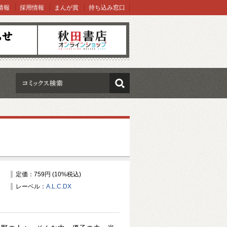
情報
採用情報
まんが賞
持ち込み窓口
オンラインショップ
検索
定価：759円 (10%税込)
レーベル：
A.L.C.DX