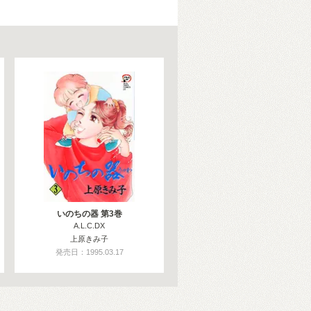
いのちの器 第3巻
A.L.C.DX
上原きみ子
発売日：1995.03.17