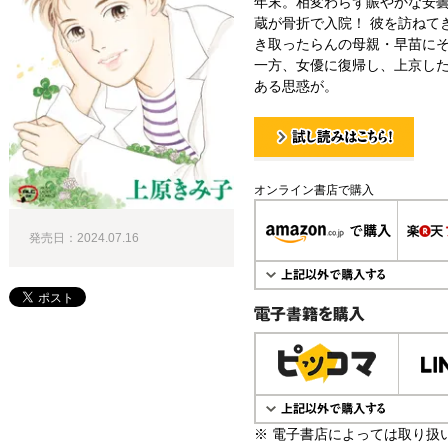
年末。相変わらず賑やかな安
蔵が骨折で入院！ 彼を訪ねて
き取ったらんの母親・早苗にそ
一方、女優に復帰し、上京し
ある思惑が。
試し読み！
オンライン書店で購入
発売日：2024.07.16
電子書籍で購入
※ 電子書店によっては取り扱