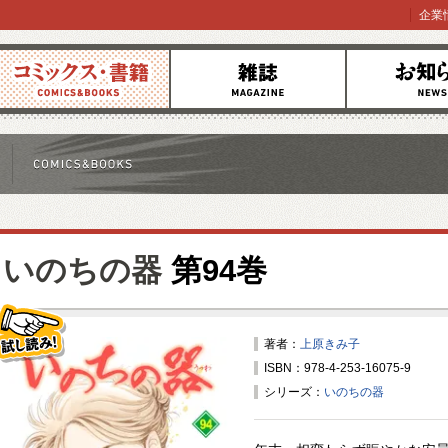
企業
コミックス
雑誌
お知らせ
いのちの器
第94巻
著者：
上原きみ子
ISBN：978-4-253-16075-9
試し読み！
シリーズ：
いのちの器