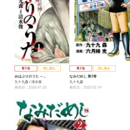
電子版
試し読み
電子版
試し読み
みはぶりのうた ～…
なみだめし 第3巻
九十九森 / 清水俊
九十九森
発売日：2026.01.20
発売日：2025.02.19