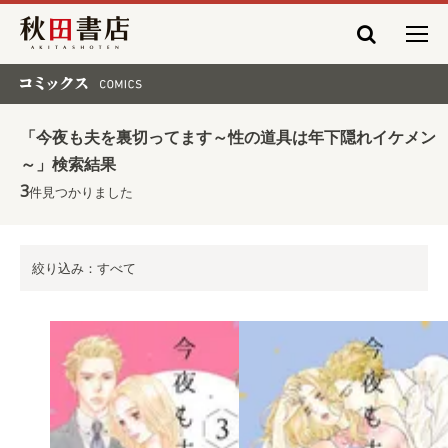
秋田書店
コミックス COMICS
「今夜も夫を裏切ってます～性の道具は年下隠れイケメン
～」検索結果
3
件見つかりました
絞り込み：すべて