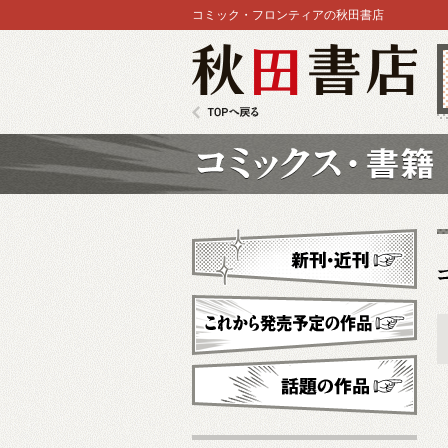
コミック・フロンティアの秋田書店
秋田書店
TOPへ戻る
コミックス
新刊・近刊
これから発売予定
話題の作品