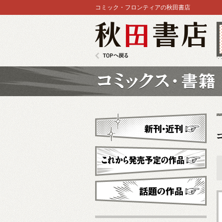
コミック・フロンティアの秋田書店
秋田書店
TOPへ戻る
コミックス
新刊・近刊
これから発売予定
話題の作品