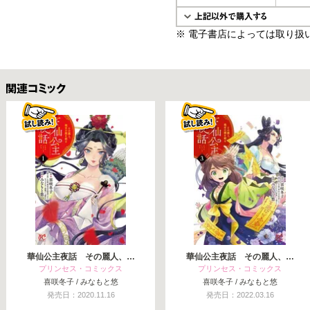
※ 電子書店によっては取り扱
関連コミックス
華仙公主夜話 その麗人、…
華仙公主夜話 その麗人、…
プリンセス・コミックス
プリンセス・コミックス
喜咲冬子 / みなもと悠
喜咲冬子 / みなもと悠
発売日：2020.11.16
発売日：2022.03.16