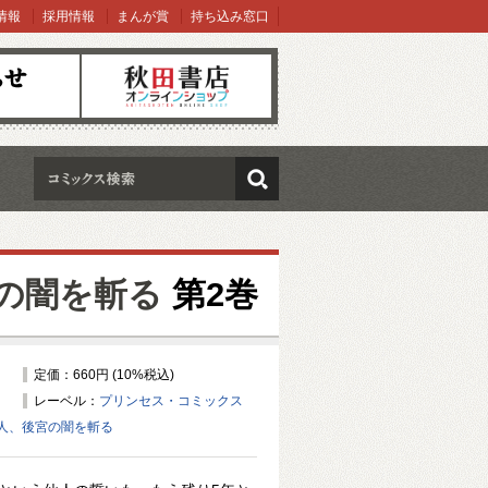
情報
採用情報
まんが賞
持ち込み窓口
オンラインショップ
検索
の闇を斬る
第2巻
定価：660円 (10%税込)
レーベル：
プリンセス・コミックス
人、後宮の闇を斬る