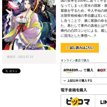
国の安寧を100年に渡って守
なってしまった背水の国家・
紫旗を守るため、半人半仙の
次期宰相候補の李伯慶は互い
し合うことで、遂に紫旗の命を
た。果たして事件の真相とは!?
稀代の凸凹コンビによる、麗
に混沌とした事態へ…!!
試し読み！
発売日：2021.07.15
オンライン書店で購入
電子書籍で購入