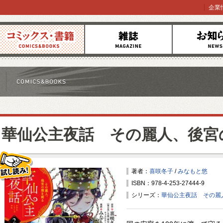
企業
コミックス
雑誌
お知らせ
華仙公主夜話 その麗人、後宮
著者：
喜咲冬子
/
みなもと悠
ISBN：978-4-253-27444-9
試し読み！
シリーズ：
華仙公主夜話 その麗