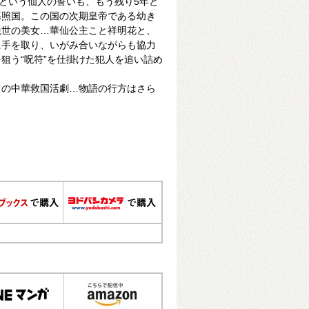
るという仙人の誓いも、もう残り5年と
基照国。この国の次期皇帝である幼き
絶世の美女…華仙公主こと祥明花と、
に手を取り、いがみ合いながらも協力
狙う“呪符”を仕掛けた犯人を追い詰め
しの中華救国活劇…物語の行方はさら