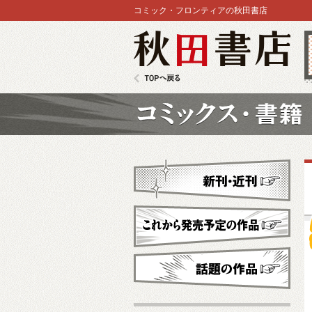
コミック・フロンティアの秋田書店
秋田書店
TOPへ戻る
コミックス
新刊・近刊
これから発売予定
話題の作品