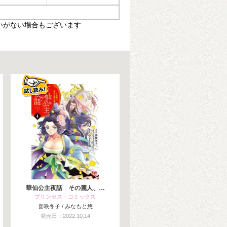
いがない場合もございます
華仙公主夜話 その麗人、…
プリンセス・コミックス
喜咲冬子 / みなもと悠
発売日：2022.10.14