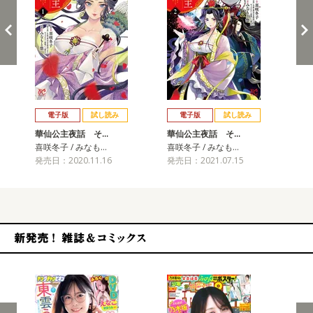
戻る
進む
電子版
試し読み
電子版
試し読み
華仙公主夜話 そ…
華仙公主夜話 そ…
華
喜咲冬子 / みなも…
喜咲冬子 / みなも…
喜咲
発売日：2020.11.16
発売日：2021.07.15
発売
新発売！雑誌&コミックス