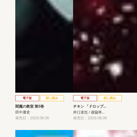
電子版
試し読み
電子版
試し読み
閻魔の教室 第6巻
チキン 「ドロップ…
田中優吏
井口達也 / 歳脇将…
発売日：2026.08.06
発売日：2026.08.06