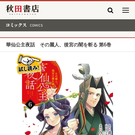
秋田書店
コミックス COMICS
華仙公主夜話 その麗人、後宮の闇を斬る 第6巻