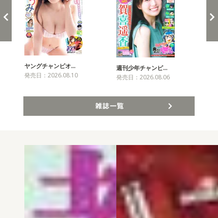
ヤングチャンピオ…
チャ
週刊少年チャンピ…
発売日：2026.08.10
発売
発売日：2026.08.06
雑誌一覧