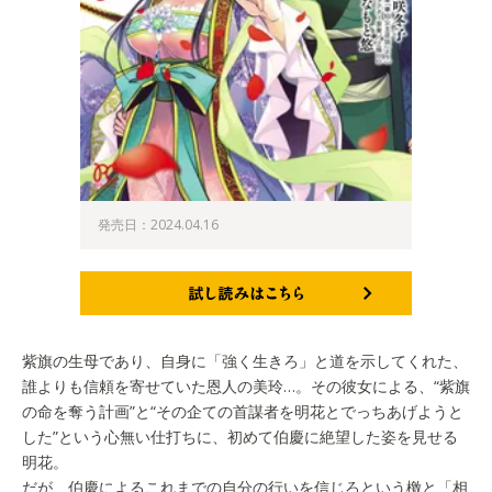
発売日：2024.04.16
試し読みはこちら
紫旗の生母であり、自身に「強く生きろ」と道を示してくれた、
誰よりも信頼を寄せていた恩人の美玲…。その彼女による、“紫旗
の命を奪う計画”と“その企ての首謀者を明花とでっちあげようと
した”という心無い仕打ちに、初めて伯慶に絶望した姿を見せる
明花。
だが、伯慶によるこれまでの自分の行いを信じろという檄と「相