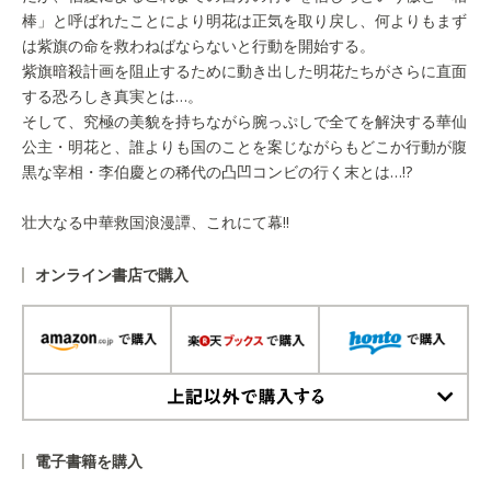
棒」と呼ばれたことにより明花は正気を取り戻し、何よりもまず
は紫旗の命を救わねばならないと行動を開始する。
紫旗暗殺計画を阻止するために動き出した明花たちがさらに直面
する恐ろしき真実とは…。
そして、究極の美貌を持ちながら腕っぷしで全てを解決する華仙
公主・明花と、誰よりも国のことを案じながらもどこか行動が腹
黒な宰相・李伯慶との稀代の凸凹コンビの行く末とは…!?
壮大なる中華救国浪漫譚、これにて幕!!
オンライン書店で購入
上記以外で購入する
電子書籍を購入