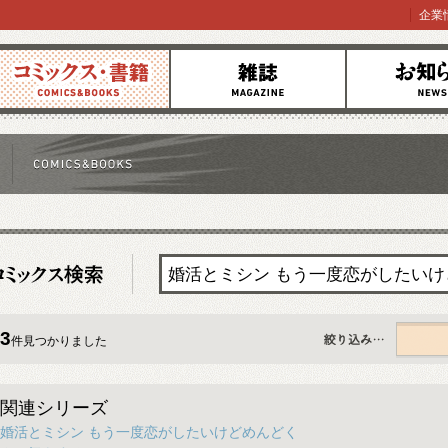
企業
コミックス
雑誌
お知らせ
3
件見つかりました
すべて
関連シリーズ
婚活とミシン もう一度恋がしたいけどめんどく