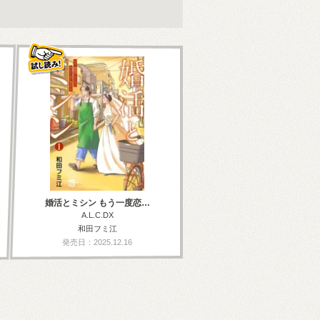
婚活とミシン もう一度恋…
A.L.C.DX
和田フミ江
発売日：2025.12.16