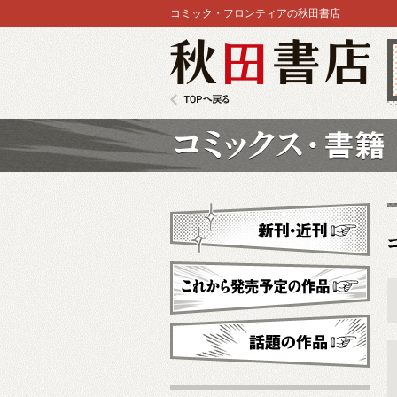
コミック・フロンティアの秋田書店
秋田書店
TOPへ戻る
コミックス
新刊・近刊
これから発売予定
話題の作品