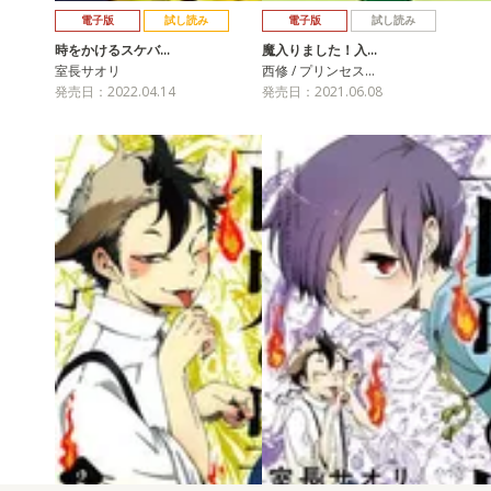
電子版
試し読み
電子版
試し読み
時をかけるスケバ…
魔入りました！入…
室長サオリ
西修 / プリンセス…
発売日：2022.04.14
発売日：2021.06.08