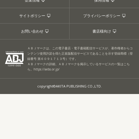
企業情報
採用情報
サイトポリシー
プライバシーポリシー
お問い合わせ
書店様向け
ＡＢＪマークは、この電子書店・電子書籍配信サービスが、著作権者からコ
ンテンツ使用許諾を得た正規版配信サービスであることを示す登録商標（登
録番号 第６０９１７１３号）です。
ＡＢＪマークの詳細、ＡＢＪマークを掲示しているサービスの一覧はこち
ら。
https://aebs.or.jp/
copyright©AKITA PUBLISHING CO.,LTD.