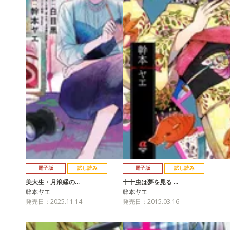
電子版
試し読み
電子版
試し読み
美大生・月浪縁の…
十十虫は夢を見る …
幹本ヤエ
幹本ヤエ
発売日：2025.11.14
発売日：2015.03.16