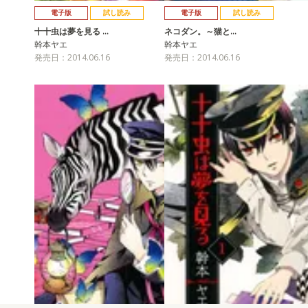
電子版
試し読み
電子版
試し読み
十十虫は夢を見る …
ネコダン。～猫と…
幹本ヤエ
幹本ヤエ
発売日：2014.06.16
発売日：2014.06.16