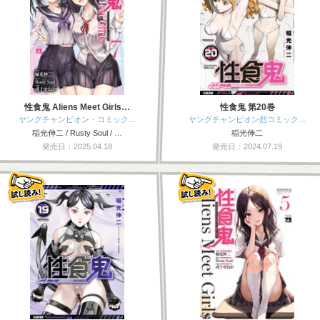
性食鬼 Aliens Meet Girls…
性食鬼 第20巻
ヤングチャンピオン・コミック…
ヤングチャンピオン烈コミック…
稲光伸二 / Rusty Soul / …
稲光伸二
発売日：2025.04.18
発売日：2024.07.19