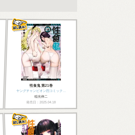
性食鬼 第21巻
ヤングチャンピオン烈コミック…
稲光伸二
発売日：2025.04.18