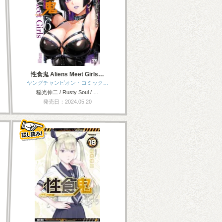
性食鬼 Aliens Meet Girls…
ヤングチャンピオン・コミック…
稲光伸二 / Rusty Soul / …
発売日：2024.05.20