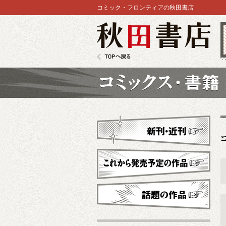
コミック・フロンティアの秋田書店
秋田書店
TOPへ戻る
コミックス
新刊・近刊
これから発売予定
話題の作品