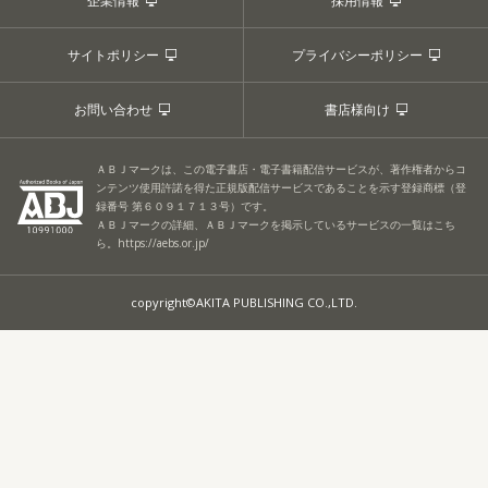
企業情報
採用情報
サイトポリシー
プライバシーポリシー
お問い合わせ
書店様向け
ＡＢＪマークは、この電子書店・電子書籍配信サービスが、著作権者からコ
ンテンツ使用許諾を得た正規版配信サービスであることを示す登録商標（登
録番号 第６０９１７１３号）です。
ＡＢＪマークの詳細、ＡＢＪマークを掲示しているサービスの一覧はこち
ら。
https://aebs.or.jp/
copyright©AKITA PUBLISHING CO.,LTD.