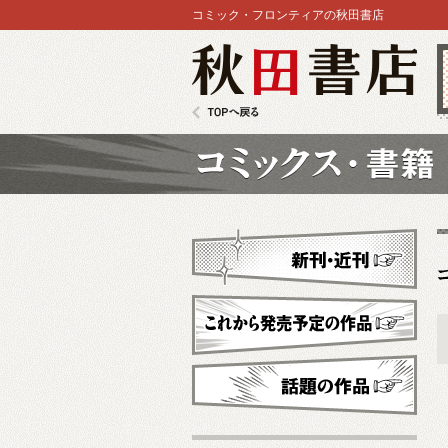
コミック・フロンティアの秋田書店
秋田書店
TOPへ戻る
コミックス
新刊・近刊
これから発売予定
話題の作品