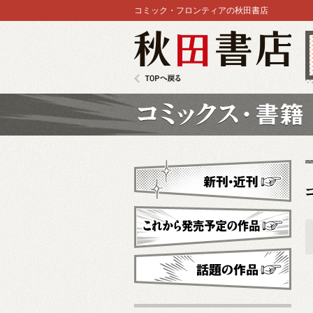
コミック・フロンティアの秋田書店
秋田書店
TOPへ戻る
コミックス
新刊・近刊
これから発売予定
話題の作品