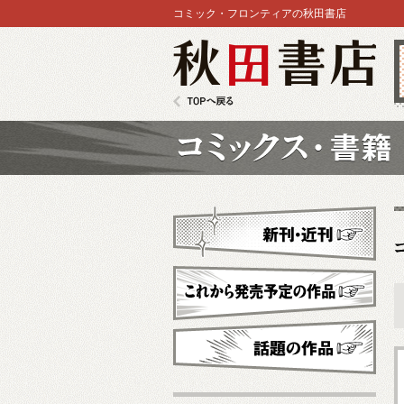
コミック・フロンティアの秋田書店
秋田書店
TOPへ戻る
コミックス
新刊・近刊
これから発売予定
話題の作品