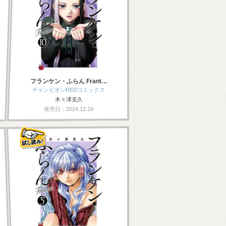
フランケン・ふらん Frant…
チャンピオンREDコミックス
木々津克久
発売日：2024.12.19