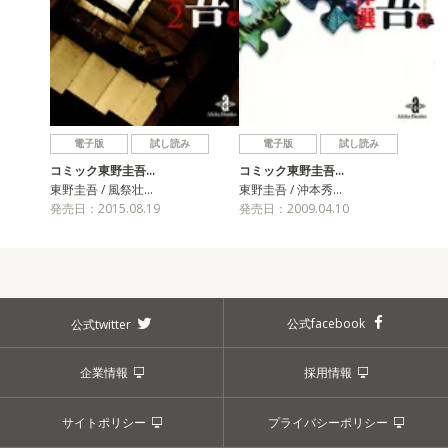
電子版
試し読み
電子版
試し読み
コミック東野圭吾…
コミック東野圭吾…
東野圭吾 / 風祭壮…
東野圭吾 / 沖本秀…
発売日：2015.08.19
発売日：2009.04.10
公式facebook
公式twitter
企業情報
採用情報
サイトポリシー
プライバシーポリシー