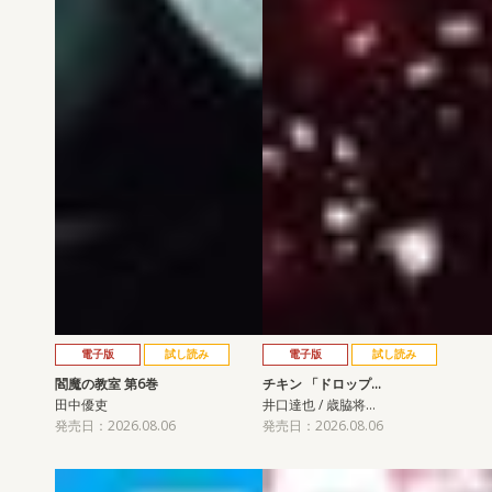
電子版
試し読み
電子版
試し読み
閻魔の教室 第6巻
チキン 「ドロップ…
田中優吏
井口達也 / 歳脇将…
発売日：2026.08.06
発売日：2026.08.06