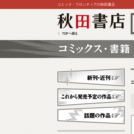
コミック・フロンティアの秋田書店
秋田書店
TOPへ戻る
コミックス
新刊・近刊
これから発売予定
話題の作品