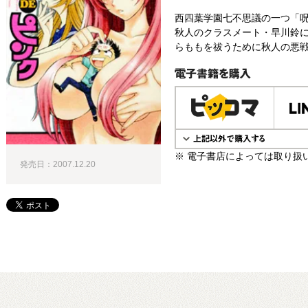
西四葉学園七不思議の一つ「
秋人のクラスメート・早川鈴
らももを祓うために秋人の悪戦
電子書籍で購入
※ 電子書店によっては取り扱
発売日：2007.12.20