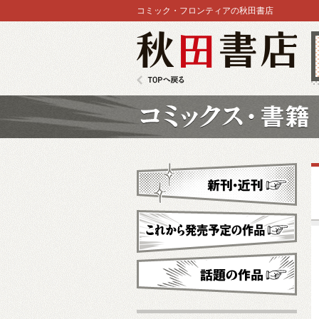
コミック・フロンティアの秋田書店
秋田書店
TOPへ戻る
コミックス
新刊・近刊
これから発売予定
話題の作品