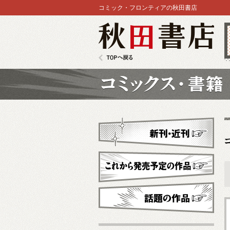
コミック・フロンティアの秋田書店
秋田書店
TOPへ戻る
コミックス
新刊・近刊
これから発売予定
話題の作品