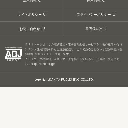
企業情報
採用情報
サイトポリシー
プライバシーポリシー
お問い合わせ
書店様向け
ＡＢＪマークは、この電子書店・電子書籍配信サービスが、著作権者からコ
ンテンツ使用許諾を得た正規版配信サービスであることを示す登録商標（登
録番号 第６０９１７１３号）です。
ＡＢＪマークの詳細、ＡＢＪマークを掲示しているサービスの一覧はこち
ら。
https://aebs.or.jp/
copyright©AKITA PUBLISHING CO.,LTD.