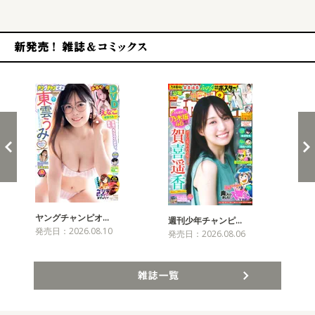
新発売！雑誌&コミックス
ヤングチャンピオ…
チャ
週刊少年チャンピ…
発売日：2026.08.10
発売
発売日：2026.08.06
雑誌一覧