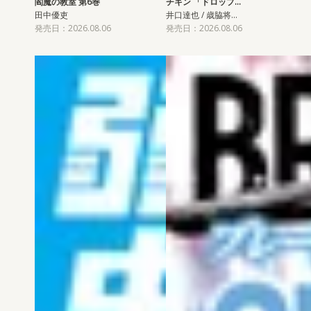
閻魔の教室 第6巻
チキン 「ドロップ…
田中優吏
井口達也 / 歳脇将…
発売日：2026.08.06
発売日：2026.08.06