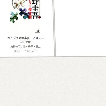
コミック東野圭吾 ミステ…
秋田文庫
東野圭吾 / 沖本秀子 / 風…
発売日：2009.04.10