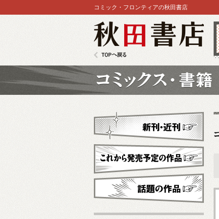
コミック・フロンティアの秋田書店
秋田書店
TOPへ戻る
コミックス
新刊・近刊
これから発売予定
話題の作品