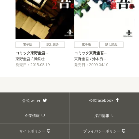
電子版
試し読み
電子版
試し読み
コミック東野圭吾…
コミック東野圭吾…
東野圭吾 / 風祭壮…
東野圭吾 / 沖本秀…
発売日：2015.08.19
発売日：2009.04.10
公式facebook
公式twitter
企業情報
採用情報
サイトポリシー
プライバシーポリシー