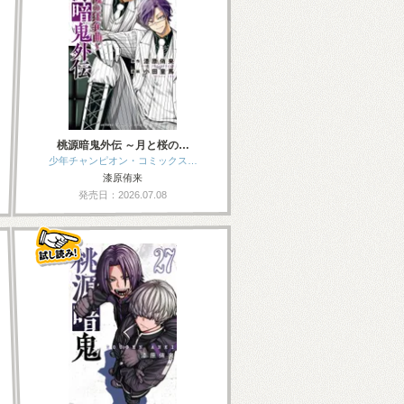
桃源暗鬼外伝 ～月と桜の…
少年チャンピオン・コミックス…
漆原侑来
発売日：2026.07.08