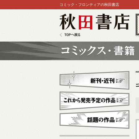
コミック・フロンティアの秋田書店
秋田書店
TOPへ戻る
コミックス
新刊・近刊
これから発売予定
話題の作品