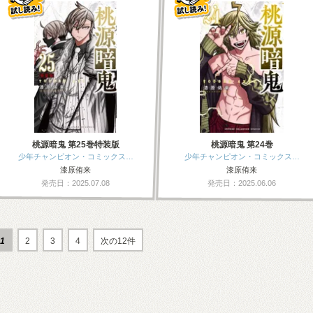
桃源暗鬼 第25巻特装版
桃源暗鬼 第24巻
少年チャンピオン・コミックス…
少年チャンピオン・コミックス…
漆原侑来
漆原侑来
発売日：2025.07.08
発売日：2025.06.06
1
2
3
4
次の12件