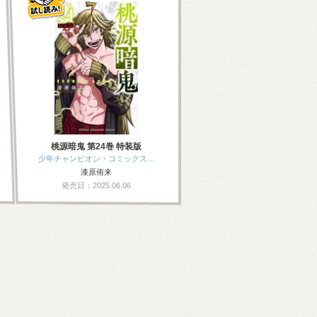
桃源暗鬼 第24巻 特装版
少年チャンピオン・コミックス…
漆原侑来
発売日：2025.06.06