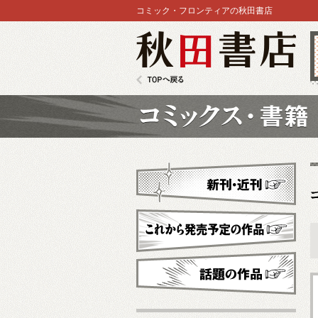
コミック・フロンティアの秋田書店
秋田書店
TOPへ戻る
コミックス
新刊・近刊
これから発売予定
話題の作品