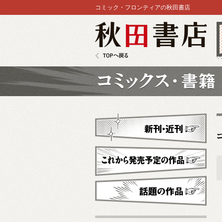
コミック・フロンティアの秋田書店
秋田書店
TOPへ戻る
コミックス
新刊・近刊
これから発売予定
話題の作品