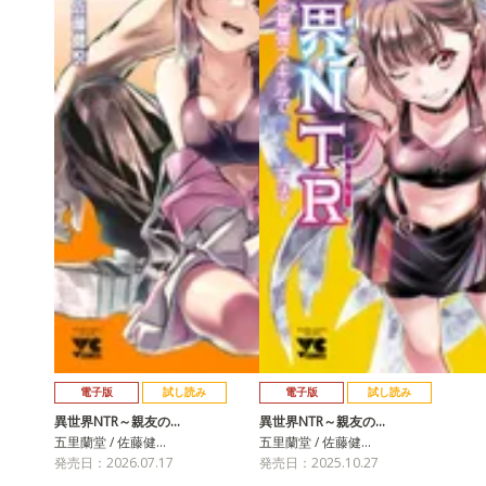
電子版
試し読み
電子版
試し読み
異世界NTR～親友の…
異世界NTR～親友の…
五里蘭堂 / 佐藤健…
五里蘭堂 / 佐藤健…
発売日：2026.07.17
発売日：2025.10.27