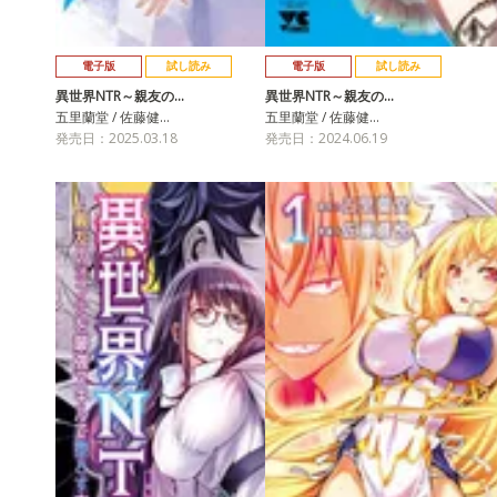
電子版
試し読み
電子版
試し読み
異世界NTR～親友の…
異世界NTR～親友の…
五里蘭堂 / 佐藤健…
五里蘭堂 / 佐藤健…
発売日：2025.03.18
発売日：2024.06.19