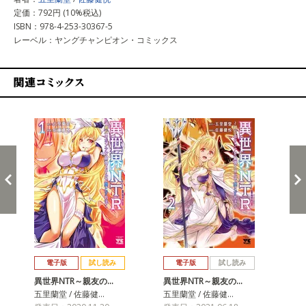
定価：792円 (10%税込)
ISBN：978-4-253-30367-5
レーベル：ヤングチャンピオン・コミックス
関連コミックス
戻る
進む
電子版
試し読み
電子版
試し読み
異世界NTR～親友の…
異世界NTR～親友の…
異
五里蘭堂 / 佐藤健…
五里蘭堂 / 佐藤健…
五里