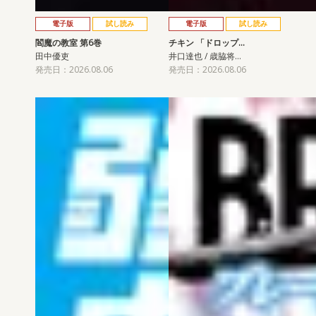
電子版
試し読み
電子版
試し読み
閻魔の教室 第6巻
チキン 「ドロップ…
田中優吏
井口達也 / 歳脇将…
発売日：2026.08.06
発売日：2026.08.06