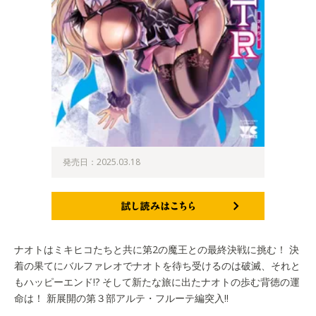
発売日：2025.03.18
試し読みはこちら
ナオトはミキヒコたちと共に第2の魔王との最終決戦に挑む！ 決
着の果てにバルファレオでナオトを待ち受けるのは破滅、それと
もハッピーエンド!? そして新たな旅に出たナオトの歩む背徳の運
命は！ 新展開の第３部アルテ・フルーテ編突入!!